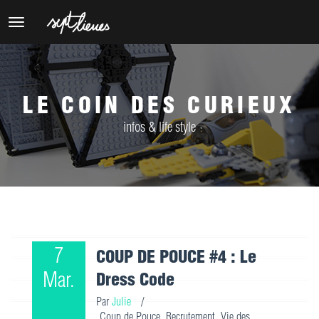
Toggle
navigation
LE COIN DES CURIEUX
infos & life style
7
COUP DE POUCE #4 : Le
Mar.
Dress Code
Par
Julie
/
Coup de Pouce
,
Recrutement
,
Vie des