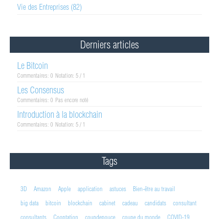
Vie des Entreprises (82)
Derniers articles
Le Bitcoin
Commentaires: 0
Notation: 5 / 1
Les Consensus
Commentaires: 0
Pas encore noté
Introduction à la blockchain
Commentaires: 0
Notation: 5 / 1
Tags
3D
Amazon
Apple
application
astuces
Bien-être au travail
big data
bitcoin
blockchain
cabinet
cadeau
candidats
consultant
consultants
Cooptation
coupdepouce
coupe du monde
COVID-19