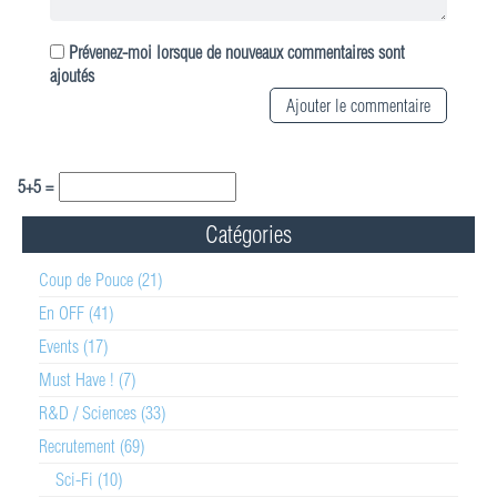
Prévenez-moi lorsque de nouveaux commentaires sont
ajoutés
5+5 =
Catégories
Coup de Pouce (21)
En OFF (41)
Events (17)
Must Have ! (7)
R&D / Sciences (33)
Recrutement (69)
Sci-Fi (10)