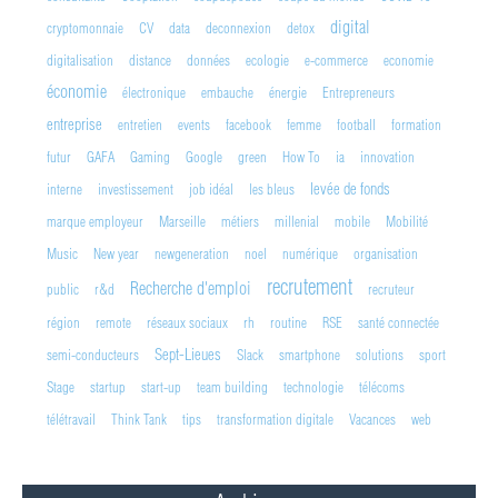
digital
cryptomonnaie
CV
data
deconnexion
detox
digitalisation
distance
données
ecologie
e-commerce
economie
économie
électronique
embauche
énergie
Entrepreneurs
entreprise
entretien
events
facebook
femme
football
formation
futur
GAFA
Gaming
Google
green
How To
ia
innovation
levée de fonds
interne
investissement
job idéal
les bleus
marque employeur
Marseille
métiers
millenial
mobile
Mobilité
Music
New year
newgeneration
noel
numérique
organisation
recrutement
Recherche d'emploi
public
r&d
recruteur
région
remote
réseaux sociaux
rh
routine
RSE
santé connectée
Sept-Lieues
semi-conducteurs
Slack
smartphone
solutions
sport
Stage
startup
start-up
team building
technologie
télécoms
télétravail
Think Tank
tips
transformation digitale
Vacances
web