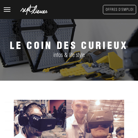
Toggle
OFFRES D'EMPLOI
navigation
LE COIN DES CURIEUX
infos & life style