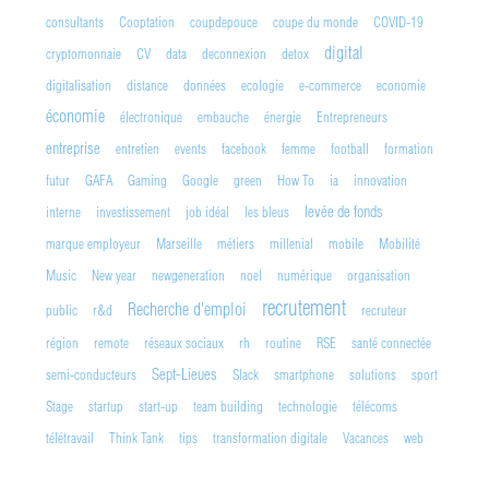
consultants
Cooptation
coupdepouce
coupe du monde
COVID-19
digital
cryptomonnaie
CV
data
deconnexion
detox
digitalisation
distance
données
ecologie
e-commerce
economie
économie
électronique
embauche
énergie
Entrepreneurs
entreprise
entretien
events
facebook
femme
football
formation
futur
GAFA
Gaming
Google
green
How To
ia
innovation
levée de fonds
interne
investissement
job idéal
les bleus
marque employeur
Marseille
métiers
millenial
mobile
Mobilité
Music
New year
newgeneration
noel
numérique
organisation
recrutement
Recherche d'emploi
public
r&d
recruteur
région
remote
réseaux sociaux
rh
routine
RSE
santé connectée
Sept-Lieues
semi-conducteurs
Slack
smartphone
solutions
sport
Stage
startup
start-up
team building
technologie
télécoms
télétravail
Think Tank
tips
transformation digitale
Vacances
web