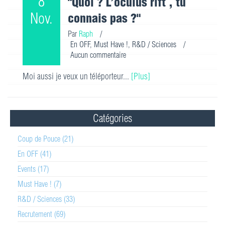
8
"Quoi ? L’oculus rift , tu
Nov.
connais pas ?"
Par
Raph
/
En OFF
,
Must Have !
,
R&D / Sciences
/
Aucun commentaire
Moi aussi je veux un téléporteur...
[Plus]
Catégories
Coup de Pouce (21)
En OFF (41)
Events (17)
Must Have ! (7)
R&D / Sciences (33)
Recrutement (69)