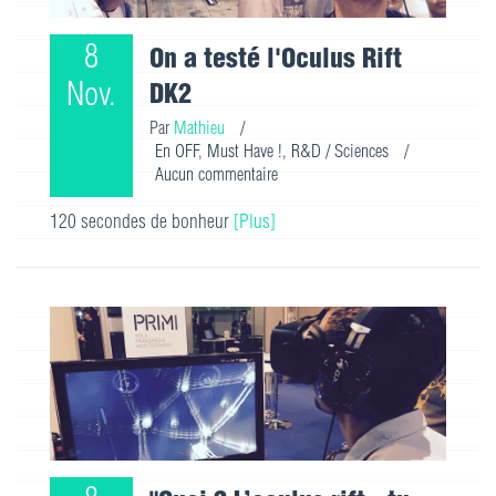
8
On a testé l'Oculus Rift
Nov.
DK2
Par
Mathieu
/
En OFF
,
Must Have !
,
R&D / Sciences
/
Aucun commentaire
120 secondes de bonheur
[Plus]