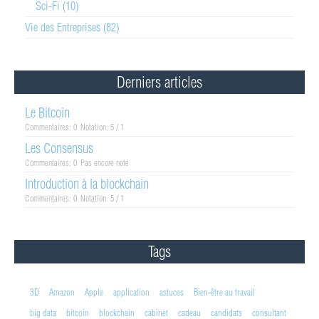
Sci-Fi (10)
Vie des Entreprises (82)
Derniers articles
Le Bitcoin
Commentaires: 0
Notation: 5 / 1
Les Consensus
Commentaires: 0
Pas encore noté
Introduction à la blockchain
Commentaires: 0
Notation: 5 / 1
Tags
3D
Amazon
Apple
application
astuces
Bien-être au travail
big data
bitcoin
blockchain
cabinet
cadeau
candidats
consultant