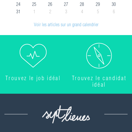
24
25
26
27
28
29
30
31
1
2
3
4
5
6
Voir les articles sur un grand calendrier
Trouvez le job idéal
Trouvez le candidat
idéal