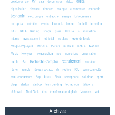
digital
cryptomonnaie
CV
data
deconnexion
detox
digitalisation
distance
données
ecologie
e-commerce
economie
économie
électronique
embauche
énergie
Entrepreneurs
entreprise
entretien
events
facebook
femme
football
formation
futur
GAFA
Gaming
Google
green
How To
ia
innovation
levée de fonds
interne
investissement
job idéal
les bleus
marque employeur
Marseille
métiers
millenial
mobile
Mobilité
Music
New year
newgeneration
noel
numérique
organisation
recrutement
Recherche d'emploi
public
r&d
recruteur
région
remote
réseaux sociaux
rh
routine
RSE
santé connectée
Sept-Lieues
semi-conducteurs
Slack
smartphone
solutions
sport
Stage
startup
start-up
team building
technologie
télécoms
télétravail
Think Tank
tips
transformation digitale
Vacances
web
Archives