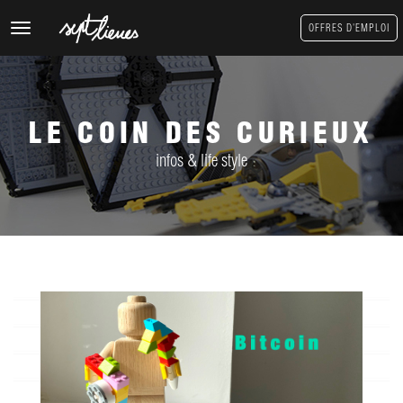
Toggle
OFFRES D'EMPLOI
navigation
LE COIN DES CURIEUX
infos & life style