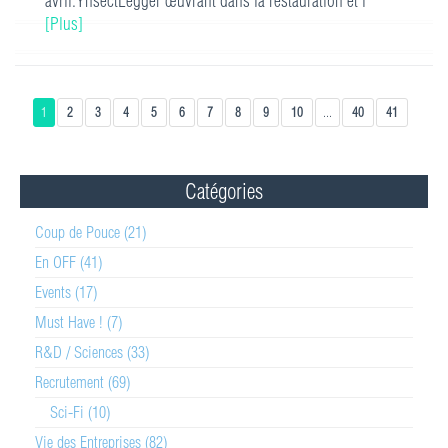
avril.YnsectLegger œuvrant dans la restauration et l
[Plus]
1
2
3
4
5
6
7
8
9
10
...
40
41
Catégories
Coup de Pouce (21)
En OFF (41)
Events (17)
Must Have ! (7)
R&D / Sciences (33)
Recrutement (69)
Sci-Fi (10)
Vie des Entreprises (82)