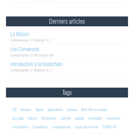
Derniers articles
Le Bitcoin
Commentaires: 0
Notation: 5 / 1
Les Consensus
Commentaires: 0
Pas encore noté
Introduction à la blockchain
Commentaires: 0
Notation: 5 / 1
Tags
3D
Amazon
Apple
application
astuces
Bien-être au travail
big data
bitcoin
blockchain
cabinet
cadeau
candidats
consultant
consultants
Cooptation
coupdepouce
coupe du monde
COVID-19