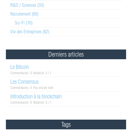
R&D / Sciences (33)
Recrutement (69)
Sci-Fi (10)
Vie des Entreprises (82)
Derniers articles
Le Bitcoin
Commentaires: 0
Notation: 5 / 1
Les Consensus
Commentaires: 0
Pas encore noté
Introduction à la blockchain
Commentaires: 0
Notation: 5 / 1
Tags