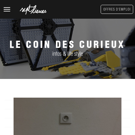
Toggle
OFFRES D'EMPLOI
navigation
LE COIN DES CURIEUX
infos & life style