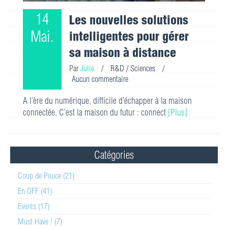
14
Les nouvelles solutions
Mai.
intelligentes pour gérer
sa maison à distance
Par
Julie
/
R&D / Sciences
/
Aucun commentaire
A l’ère du numérique, difficile d’échapper à la maison
connectée. C’est la maison du futur : connect
[Plus]
Catégories
Coup de Pouce (21)
En OFF (41)
Events (17)
Must Have ! (7)