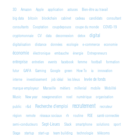
3D
Amazon
Apple
application
astuces
Bien-être au travail
big data
bitcoin
blockchain
cabinet
cadeau
candidats
consultant
consultants
Cooptation
coupdepouce
coupe du monde
COVID-19
digital
cryptomonnaie
CV
data
deconnexion
detox
digitalisation
distance
données
ecologie
e-commerce
economie
économie
électronique
embauche
énergie
Entrepreneurs
entreprise
entretien
events
facebook
femme
football
formation
futur
GAFA
Gaming
Google
green
How To
ia
innovation
levée de fonds
interne
investissement
job idéal
les bleus
marque employeur
Marseille
métiers
millenial
mobile
Mobilité
Music
New year
newgeneration
noel
numérique
organisation
recrutement
Recherche d'emploi
public
r&d
recruteur
région
remote
réseaux sociaux
rh
routine
RSE
santé connectée
Sept-Lieues
semi-conducteurs
Slack
smartphone
solutions
sport
Stage
startup
start-up
team building
technologie
télécoms