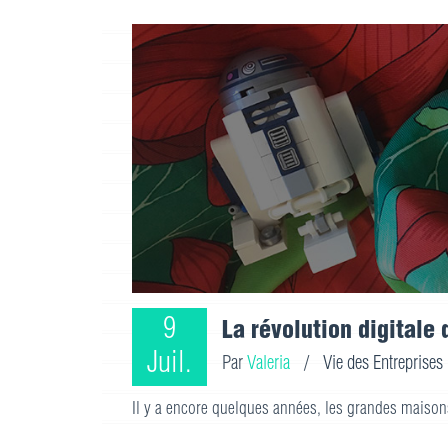
9
La révolution digitale 
Juil.
Par
Valeria
/
Vie des Entreprises
Il y a encore quelques années, les grandes maison