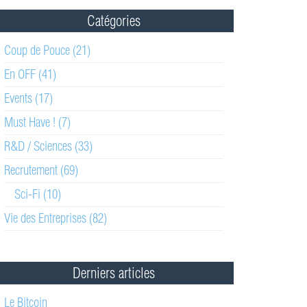
Catégories
Coup de Pouce (21)
En OFF (41)
Events (17)
Must Have ! (7)
R&D / Sciences (33)
Recrutement (69)
Sci-Fi (10)
Vie des Entreprises (82)
Derniers articles
Le Bitcoin