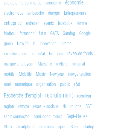
économie
ecologie
e-commerce
economie
électronique
embauche
énergie
Entrepreneurs
entreprise
entretien
events
facebook
femme
football
formation
futur
GAFA
Gaming
Google
green
How To
ia
innovation
interne
levée de fonds
investissement
job idéal
les bleus
marque employeur
Marseille
métiers
millenial
mobile
Mobilité
Music
New year
newgeneration
noel
numérique
organisation
public
r&d
recrutement
Recherche d'emploi
recruteur
région
remote
réseaux sociaux
rh
routine
RSE
Sept-Lieues
santé connectée
semi-conducteurs
Slack
smartphone
solutions
sport
Stage
startup