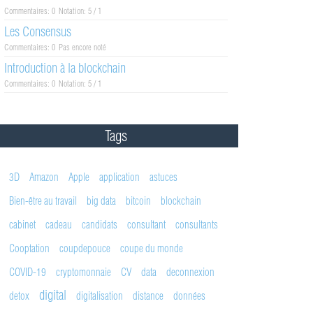
Commentaires: 0
Notation: 5 / 1
Les Consensus
Commentaires: 0
Pas encore noté
Introduction à la blockchain
Commentaires: 0
Notation: 5 / 1
Tags
3D
Amazon
Apple
application
astuces
Bien-être au travail
big data
bitcoin
blockchain
cabinet
cadeau
candidats
consultant
consultants
Cooptation
coupdepouce
coupe du monde
COVID-19
cryptomonnaie
CV
data
deconnexion
digital
detox
digitalisation
distance
données