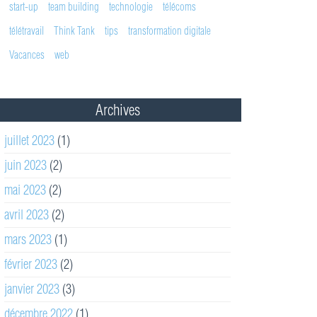
start-up
team building
technologie
télécoms
télétravail
Think Tank
tips
transformation digitale
Vacances
web
Archives
juillet 2023
(1)
juin 2023
(2)
mai 2023
(2)
avril 2023
(2)
mars 2023
(1)
février 2023
(2)
janvier 2023
(3)
décembre 2022
(1)