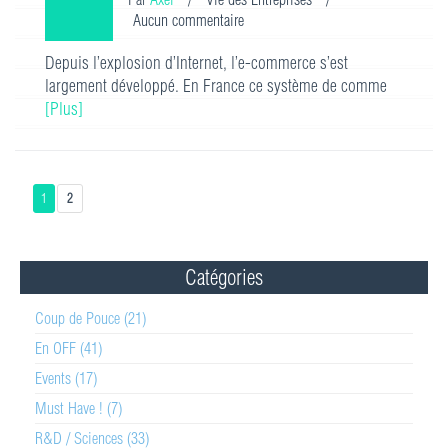
Aucun commentaire
Depuis l’explosion d’Internet, l’e-commerce s’est
largement développé. En France ce système de comme
[Plus]
1
2
Catégories
Coup de Pouce (21)
En OFF (41)
Events (17)
Must Have ! (7)
R&D / Sciences (33)