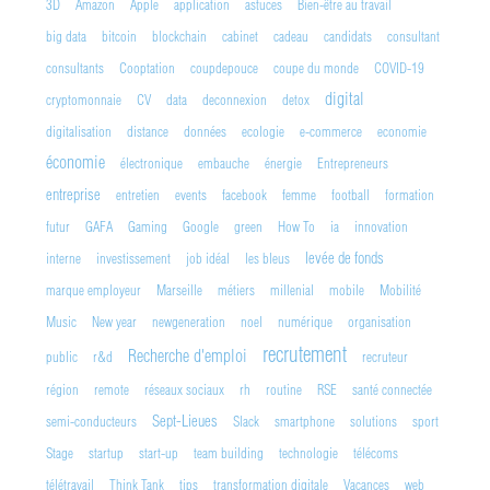
3D
Amazon
Apple
application
astuces
Bien-être au travail
big data
bitcoin
blockchain
cabinet
cadeau
candidats
consultant
consultants
Cooptation
coupdepouce
coupe du monde
COVID-19
digital
cryptomonnaie
CV
data
deconnexion
detox
digitalisation
distance
données
ecologie
e-commerce
economie
économie
électronique
embauche
énergie
Entrepreneurs
entreprise
entretien
events
facebook
femme
football
formation
futur
GAFA
Gaming
Google
green
How To
ia
innovation
levée de fonds
interne
investissement
job idéal
les bleus
marque employeur
Marseille
métiers
millenial
mobile
Mobilité
Music
New year
newgeneration
noel
numérique
organisation
recrutement
Recherche d'emploi
public
r&d
recruteur
région
remote
réseaux sociaux
rh
routine
RSE
santé connectée
Sept-Lieues
semi-conducteurs
Slack
smartphone
solutions
sport
Stage
startup
start-up
team building
technologie
télécoms
télétravail
Think Tank
tips
transformation digitale
Vacances
web