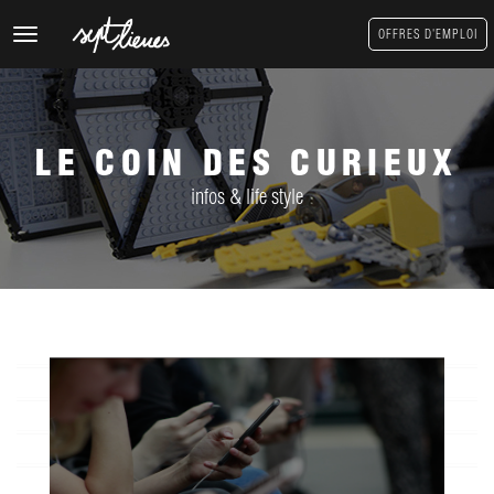
Toggle
OFFRES D'EMPLOI
navigation
LE COIN DES CURIEUX
infos & life style