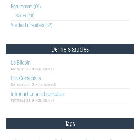
Recrutement (69)
Sci-Fi (10)
Vie des Entreprises (82)
Derniers articles
Le Bitcoin
Commentaires: 0
Notation: 5 / 1
Les Consensus
Commentaires: 0
Pas encore noté
Introduction à la blockchain
Commentaires: 0
Notation: 5 / 1
Tags