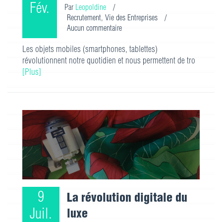
Fév.
Par
Leopoldine
/
Recrutement
,
Vie des Entreprises
/
Aucun commentaire
Les objets mobiles (smartphones, tablettes)
révolutionnent notre quotidien et nous permettent de tro
[Plus]
9
La révolution digitale du
Juil.
luxe