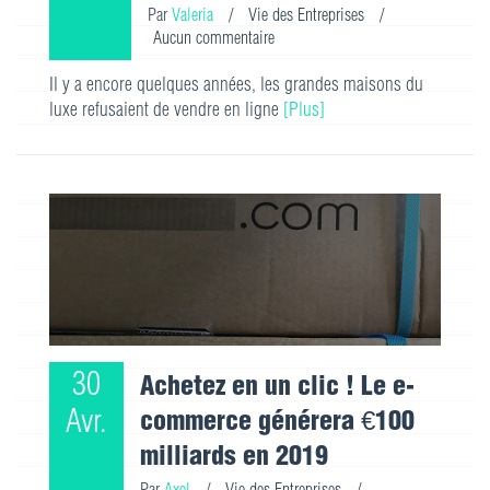
Par
Valeria
/
Vie des Entreprises
/
Aucun commentaire
Il y a encore quelques années, les grandes maisons du
luxe refusaient de vendre en ligne
[Plus]
30
Achetez en un clic ! Le e-
Avr.
commerce générera €100
milliards en 2019
Par
Axel
/
Vie des Entreprises
/