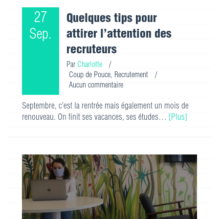
27
Quelques tips pour
Sep.
attirer l’attention des
recruteurs
Par
Charlotte
/
Coup de Pouce
,
Recrutement
/
Aucun commentaire
Septembre, c’est la rentrée mais également un mois de
renouveau. On finit ses vacances, ses études…
[Plus]