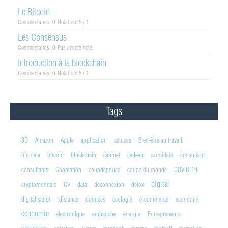
Le Bitcoin
Commentaires: 0
Notation: 5 / 1
Les Consensus
Commentaires: 0
Pas encore noté
Introduction à la blockchain
Commentaires: 0
Notation: 5 / 1
Tags
3D
Amazon
Apple
application
astuces
Bien-être au travail
big data
bitcoin
blockchain
cabinet
cadeau
candidats
consultant
consultants
Cooptation
coupdepouce
coupe du monde
COVID-19
digital
cryptomonnaie
CV
data
deconnexion
detox
digitalisation
distance
données
ecologie
e-commerce
economie
économie
électronique
embauche
énergie
Entrepreneurs