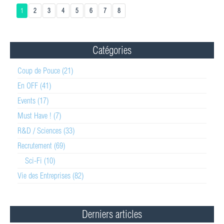
1
2
3
4
5
6
7
8
Catégories
Coup de Pouce (21)
En OFF (41)
Events (17)
Must Have ! (7)
R&D / Sciences (33)
Recrutement (69)
Sci-Fi (10)
Vie des Entreprises (82)
Derniers articles