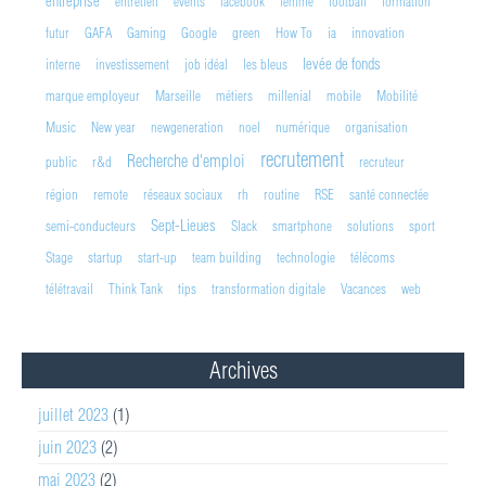
entreprise
entretien
events
facebook
femme
football
formation
futur
GAFA
Gaming
Google
green
How To
ia
innovation
levée de fonds
interne
investissement
job idéal
les bleus
marque employeur
Marseille
métiers
millenial
mobile
Mobilité
Music
New year
newgeneration
noel
numérique
organisation
recrutement
Recherche d'emploi
public
r&d
recruteur
région
remote
réseaux sociaux
rh
routine
RSE
santé connectée
Sept-Lieues
semi-conducteurs
Slack
smartphone
solutions
sport
Stage
startup
start-up
team building
technologie
télécoms
télétravail
Think Tank
tips
transformation digitale
Vacances
web
Archives
juillet 2023
(1)
juin 2023
(2)
mai 2023
(2)