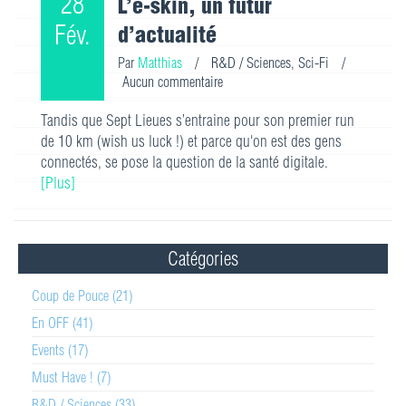
28
L’e-skin, un futur
Fév.
d’actualité
Par
Matthias
/
R&D / Sciences
,
Sci-Fi
/
Aucun commentaire
Tandis que Sept Lieues s’entraine pour son premier run
de 10 km (wish us luck !) et parce qu'on est des gens
connectés, se pose la question de la santé digitale.
[Plus]
Catégories
Coup de Pouce (21)
En OFF (41)
Events (17)
Must Have ! (7)
R&D / Sciences (33)