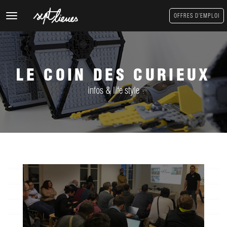
Toggle
OFFRES D'EMPLOI
navigation
LE COIN DES CURIEUX
infos & life style