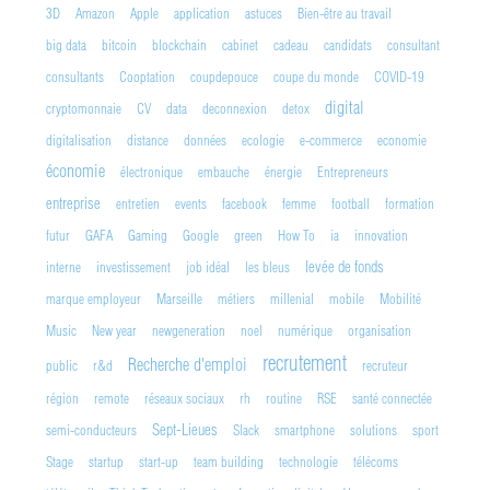
3D
Amazon
Apple
application
astuces
Bien-être au travail
big data
bitcoin
blockchain
cabinet
cadeau
candidats
consultant
consultants
Cooptation
coupdepouce
coupe du monde
COVID-19
digital
cryptomonnaie
CV
data
deconnexion
detox
digitalisation
distance
données
ecologie
e-commerce
economie
économie
électronique
embauche
énergie
Entrepreneurs
entreprise
entretien
events
facebook
femme
football
formation
futur
GAFA
Gaming
Google
green
How To
ia
innovation
levée de fonds
interne
investissement
job idéal
les bleus
marque employeur
Marseille
métiers
millenial
mobile
Mobilité
Music
New year
newgeneration
noel
numérique
organisation
recrutement
Recherche d'emploi
public
r&d
recruteur
région
remote
réseaux sociaux
rh
routine
RSE
santé connectée
Sept-Lieues
semi-conducteurs
Slack
smartphone
solutions
sport
Stage
startup
start-up
team building
technologie
télécoms