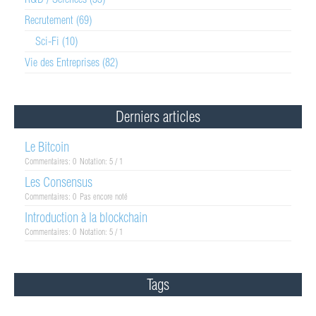
Recrutement (69)
Sci-Fi (10)
Vie des Entreprises (82)
Derniers articles
Le Bitcoin
Commentaires: 0
Notation: 5 / 1
Les Consensus
Commentaires: 0
Pas encore noté
Introduction à la blockchain
Commentaires: 0
Notation: 5 / 1
Tags