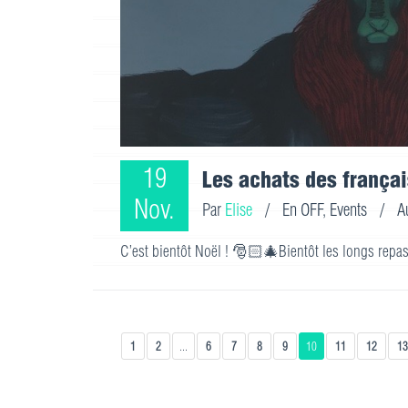
19
Les achats des françai
Nov.
Par
Elise
/
En OFF
,
Events
/
A
C’est bientôt Noël ! 🎅🏻🎄Bientôt les longs repas d
1
2
...
6
7
8
9
10
11
12
13