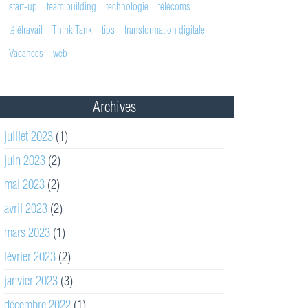
start-up
team building
technologie
télécoms
télétravail
Think Tank
tips
transformation digitale
Vacances
web
Archives
juillet 2023
(1)
juin 2023
(2)
mai 2023
(2)
avril 2023
(2)
mars 2023
(1)
février 2023
(2)
janvier 2023
(3)
décembre 2022
(1)