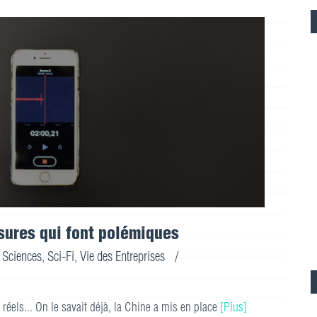
sures qui font polémiques
 Sciences
,
Sci-Fi
,
Vie des Entreprises
/
éels... On le savait déjà, la Chine a mis en place
[Plus]