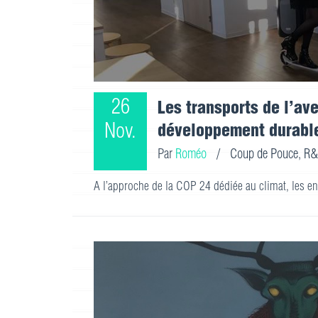
26
Les transports de l’ave
Nov.
développement durabl
Par
Roméo
/
Coup de Pouce
,
R&
A l’approche de la COP 24 dédiée au climat, les e