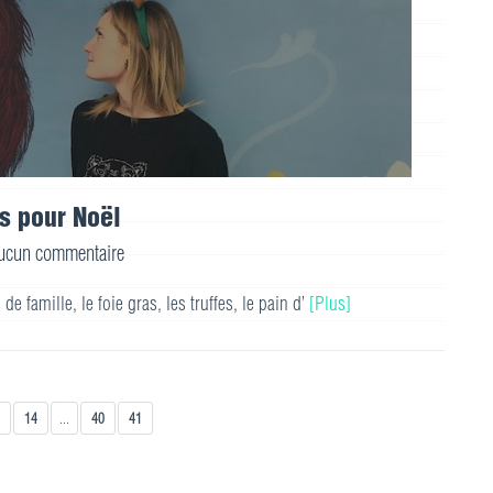
s pour Noël
ucun commentaire
e famille, le foie gras, les truffes, le pain d’
[Plus]
14
...
40
41