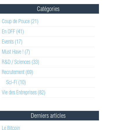
Catégories
Coup de Pouce (21)
En OFF (41)
Events (17)
Must Have ! (7)
R&D / Sciences (33)
Recrutement (69)
Sci-Fi (10)
Vie des Entreprises (82)
Derniers articles
Le Bitcoin