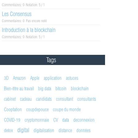
Commentaires: 0
Notation: 5 / 1
Les Consensus
Commentaires: 0
Pas encore noté
Introduction à la blockchain
Commentaires: 0
Notation: 5 / 1
Tags
3D
Amazon
Apple
application
astuces
Bien-être au travail
big data
bitcoin
blockchain
cabinet
cadeau
candidats
consultant
consultants
Cooptation
coupdepouce
coupe du monde
COVID-19
cryptomonnaie
CV
data
deconnexion
digital
detox
digitalisation
distance
données