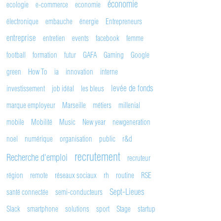
économie
ecologie
e-commerce
economie
électronique
embauche
énergie
Entrepreneurs
entreprise
entretien
events
facebook
femme
football
formation
futur
GAFA
Gaming
Google
green
How To
ia
innovation
interne
levée de fonds
investissement
job idéal
les bleus
marque employeur
Marseille
métiers
millenial
mobile
Mobilité
Music
New year
newgeneration
noel
numérique
organisation
public
r&d
recrutement
Recherche d'emploi
recruteur
région
remote
réseaux sociaux
rh
routine
RSE
Sept-Lieues
santé connectée
semi-conducteurs
Slack
smartphone
solutions
sport
Stage
startup