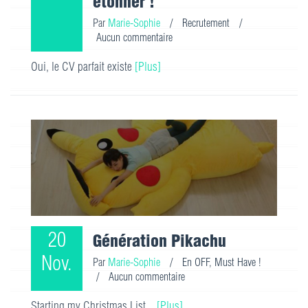
étonner !
Par
Marie-Sophie
/
Recrutement
/
Aucun commentaire
Oui, le CV parfait existe
[Plus]
20
Génération Pikachu
Nov.
Par
Marie-Sophie
/
En OFF
,
Must Have !
/
Aucun commentaire
Starting my Christmas List...
[Plus]