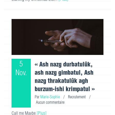
5
« Ash nazg durbatulûk,
Nov.
ash nazg gimbatul, Ash
nazg thrakatulûk agh
burzum-ishi krimpatul »
Par
Marie-Sophie
/
Recrutement
/
Aucun commentaire
Call me Maybe
[Plus]