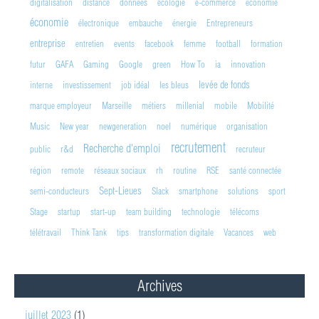
digitalisation
distance
données
ecologie
e-commerce
economie
économie
électronique
embauche
énergie
Entrepreneurs
entreprise
entretien
events
facebook
femme
football
formation
futur
GAFA
Gaming
Google
green
How To
ia
innovation
levée de fonds
interne
investissement
job idéal
les bleus
marque employeur
Marseille
métiers
millenial
mobile
Mobilité
Music
New year
newgeneration
noel
numérique
organisation
recrutement
Recherche d'emploi
public
r&d
recruteur
région
remote
réseaux sociaux
rh
routine
RSE
santé connectée
Sept-Lieues
semi-conducteurs
Slack
smartphone
solutions
sport
Stage
startup
start-up
team building
technologie
télécoms
télétravail
Think Tank
tips
transformation digitale
Vacances
web
Archives
juillet 2023
(1)