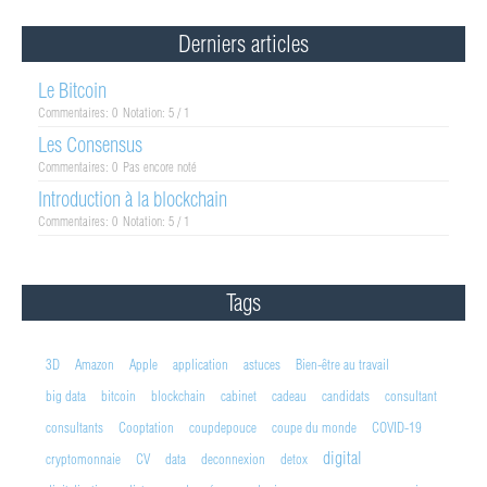
Derniers articles
Le Bitcoin
Commentaires: 0
Notation: 5 / 1
Les Consensus
Commentaires: 0
Pas encore noté
Introduction à la blockchain
Commentaires: 0
Notation: 5 / 1
Tags
3D
Amazon
Apple
application
astuces
Bien-être au travail
big data
bitcoin
blockchain
cabinet
cadeau
candidats
consultant
consultants
Cooptation
coupdepouce
coupe du monde
COVID-19
digital
cryptomonnaie
CV
data
deconnexion
detox