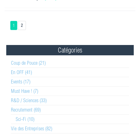
1
2
Catégories
Coup de Pouce (21)
En OFF (41)
Events (17)
Must Have ! (7)
R&D / Sciences (33)
Recrutement (69)
Sci-Fi (10)
Vie des Entreprises (82)