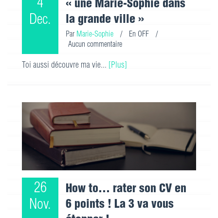
4
« une Marie-Sophie dans
Dec.
la grande ville »
Par
Marie-Sophie
/
En OFF
/
Aucun commentaire
Toi aussi découvre ma vie...
[Plus]
26
How to... rater son CV en
Nov.
6 points ! La 3 va vous