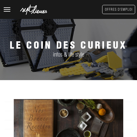
Toggle
OFFRES D'EMPLOI
navigation
LE COIN DES CURIEUX
infos & life style