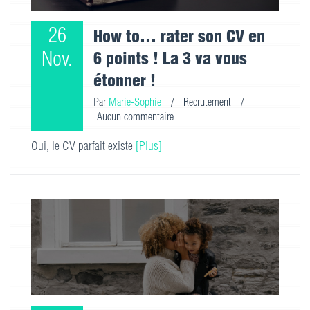
26
How to... rater son CV en
Nov.
6 points ! La 3 va vous
étonner !
Par
Marie-Sophie
/
Recrutement
/
Aucun commentaire
Oui, le CV parfait existe
[Plus]