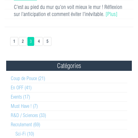
C'est au pied du mur qu'on voit mieux le mur ! Réflexion
sur l'anticipation et comment éviter l'inévitable.
[Plus]
1
2
3
4
5
Catégories
Coup de Pouce (21)
En OFF (41)
Events (17)
Must Have ! (7)
R&D / Sciences (33)
Recrutement (69)
Sci-Fi (10)