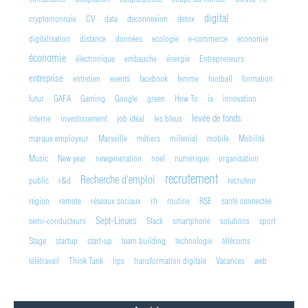
digital
cryptomonnaie
CV
data
deconnexion
detox
digitalisation
distance
données
ecologie
e-commerce
economie
économie
électronique
embauche
énergie
Entrepreneurs
entreprise
entretien
events
facebook
femme
football
formation
futur
GAFA
Gaming
Google
green
How To
ia
innovation
levée de fonds
interne
investissement
job idéal
les bleus
marque employeur
Marseille
métiers
millenial
mobile
Mobilité
Music
New year
newgeneration
noel
numérique
organisation
recrutement
Recherche d'emploi
public
r&d
recruteur
région
remote
réseaux sociaux
rh
routine
RSE
santé connectée
Sept-Lieues
semi-conducteurs
Slack
smartphone
solutions
sport
Stage
startup
start-up
team building
technologie
télécoms
télétravail
Think Tank
tips
transformation digitale
Vacances
web