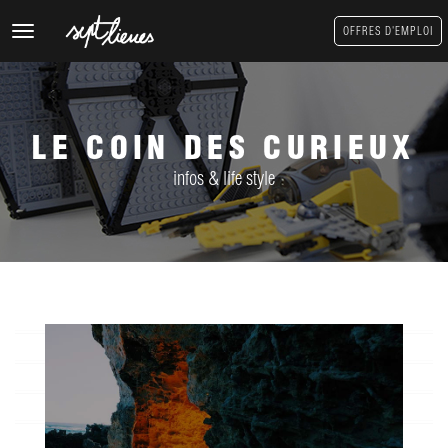
Toggle
OFFRES D'EMPLOI
navigation
LE COIN DES CURIEUX
infos & life style