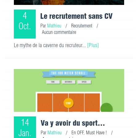
4
Le recrutement sans CV
Oct.
Par
Mathieu
/
Recrutement
/
Aucun commentaire
Le mythe de la caverne du recruteur...
[Plus]
14
Va y avoir du sport...
Jan.
Par
Mathieu
/
En OFF
,
Must Have !
/