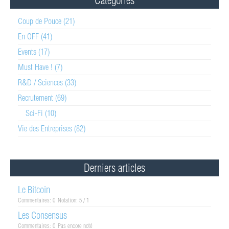
Coup de Pouce (21)
En OFF (41)
Events (17)
Must Have ! (7)
R&D / Sciences (33)
Recrutement (69)
Sci-Fi (10)
Vie des Entreprises (82)
Derniers articles
Le Bitcoin
Commentaires: 0
Notation: 5 / 1
Les Consensus
Commentaires: 0
Pas encore noté