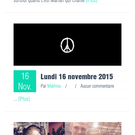
surtout quand c'est Mariah qui chante
[Plus]
16
Lundi 16 novembre 2015
Nov.
Par
Mathieu
/
/
Aucun commentaire
...
[Plus]