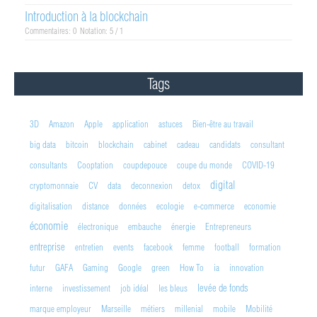
Introduction à la blockchain
Commentaires: 0
Notation: 5 / 1
Tags
3D
Amazon
Apple
application
astuces
Bien-être au travail
big data
bitcoin
blockchain
cabinet
cadeau
candidats
consultant
consultants
Cooptation
coupdepouce
coupe du monde
COVID-19
digital
cryptomonnaie
CV
data
deconnexion
detox
digitalisation
distance
données
ecologie
e-commerce
economie
économie
électronique
embauche
énergie
Entrepreneurs
entreprise
entretien
events
facebook
femme
football
formation
futur
GAFA
Gaming
Google
green
How To
ia
innovation
levée de fonds
interne
investissement
job idéal
les bleus
marque employeur
Marseille
métiers
millenial
mobile
Mobilité