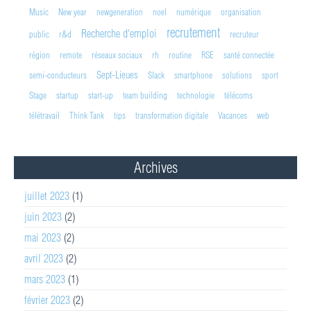
Music
New year
newgeneration
noel
numérique
organisation
recrutement
Recherche d'emploi
public
r&d
recruteur
région
remote
réseaux sociaux
rh
routine
RSE
santé connectée
Sept-Lieues
semi-conducteurs
Slack
smartphone
solutions
sport
Stage
startup
start-up
team building
technologie
télécoms
télétravail
Think Tank
tips
transformation digitale
Vacances
web
Archives
juillet 2023
(1)
juin 2023
(2)
mai 2023
(2)
avril 2023
(2)
mars 2023
(1)
février 2023
(2)