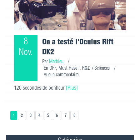
8
On a testé l'Oculus Rift
Nov.
DK2
Par
Mathieu
/
En OFF
,
Must Have !
,
R&D / Sciences
/
Aucun commentaire
120 secondes de bonheur
[Plus]
1
2
3
4
5
6
7
8
Catégories