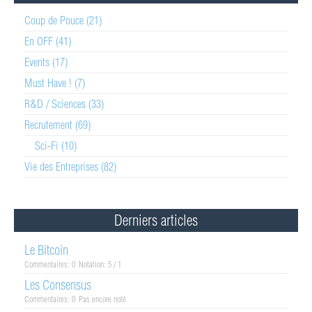
Coup de Pouce (21)
En OFF (41)
Events (17)
Must Have ! (7)
R&D / Sciences (33)
Recrutement (69)
Sci-Fi (10)
Vie des Entreprises (82)
Derniers articles
Le Bitcoin
Commentaires: 0
Notation: 5 / 1
Les Consensus
Commentaires: 0
Pas encore noté