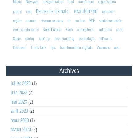
Music
New year
newgeneration
noel
numérique
organisation
recrutement
Recherche d'emploi
public
r&d
recruteur
région
remote
réseaux sociaux
rh
routine
RSE
santé connectée
Sept-Lieues
semi-conducteurs
Slack
smartphone
solutions
sport
Stage
startup
start-up
team building
technologie
télécoms
télétravail
Think Tank
tips
transformation digitale
Vacances
web
Archives
juillet 2023
(1)
juin 2023
(2)
mai 2023
(2)
avril 2023
(2)
mars 2023
(1)
février 2023
(2)