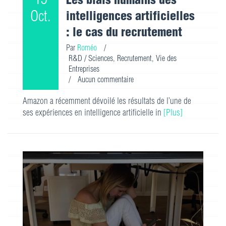
Oct.
intelligences artificielles
: le cas du recrutement
Par
Roméo
/
R&D / Sciences
,
Recrutement
,
Vie des
Entreprises
/
Aucun commentaire
Amazon a récemment dévoilé les résultats de l’une de
ses expériences en intelligence artificielle in
[Plus]