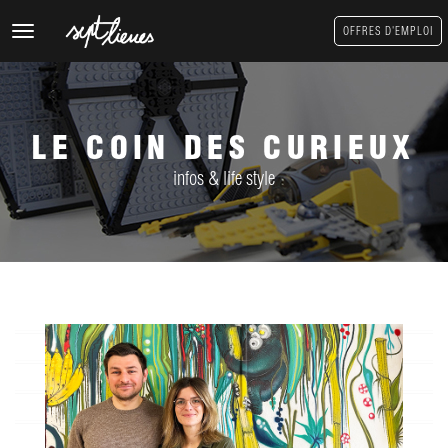
Toggle
OFFRES D'EMPLOI
navigation
LE COIN DES CURIEUX
infos & life style