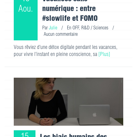
Aou.
numérique : entre
#slowlife et FOMO
Par
Julie
/
En OFF
,
R&D / Sciences
/
Aucun commentaire
Vous rêviez d'une détox digitale pendant les vacances,
pour vivre l'instant en pleine conscience, sa
[Plus]
15
Les biais humains des