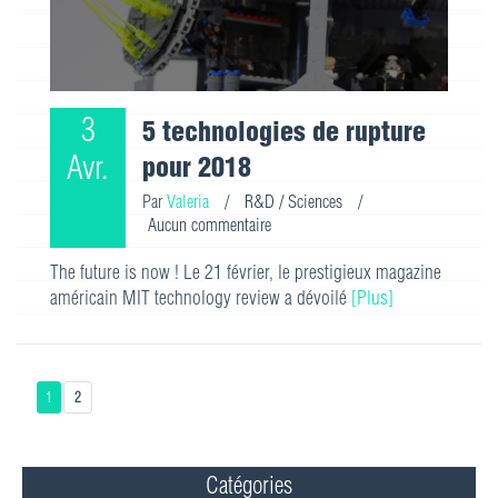
3
5 technologies de rupture
Avr.
pour 2018
Par
Valeria
/
R&D / Sciences
/
Aucun commentaire
The future is now ! Le 21 février, le prestigieux magazine
américain MIT technology review a dévoilé
[Plus]
1
2
Catégories