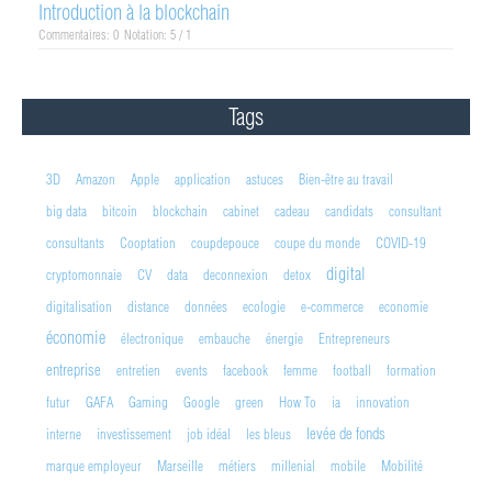
Introduction à la blockchain
Commentaires: 0
Notation: 5 / 1
Tags
3D
Amazon
Apple
application
astuces
Bien-être au travail
big data
bitcoin
blockchain
cabinet
cadeau
candidats
consultant
consultants
Cooptation
coupdepouce
coupe du monde
COVID-19
digital
cryptomonnaie
CV
data
deconnexion
detox
digitalisation
distance
données
ecologie
e-commerce
economie
économie
électronique
embauche
énergie
Entrepreneurs
entreprise
entretien
events
facebook
femme
football
formation
futur
GAFA
Gaming
Google
green
How To
ia
innovation
levée de fonds
interne
investissement
job idéal
les bleus
marque employeur
Marseille
métiers
millenial
mobile
Mobilité