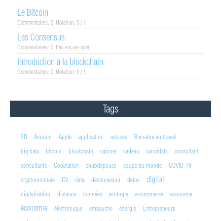
Le Bitcoin
Commentaires: 0
Notation: 5 / 1
Les Consensus
Commentaires: 0
Pas encore noté
Introduction à la blockchain
Commentaires: 0
Notation: 5 / 1
Tags
3D
Amazon
Apple
application
astuces
Bien-être au travail
big data
bitcoin
blockchain
cabinet
cadeau
candidats
consultant
consultants
Cooptation
coupdepouce
coupe du monde
COVID-19
digital
cryptomonnaie
CV
data
deconnexion
detox
digitalisation
distance
données
ecologie
e-commerce
economie
économie
électronique
embauche
énergie
Entrepreneurs