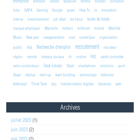
entreprise
entretien
events
facebook
femme
football
formation
futur
GAFA
Gaming
Google
green
How To
ia
innovation
levée de fonds
interne
investissement
job idéal
les bleus
marque employeur
Marseille
métiers
millenial
mobile
Mobilité
Music
New year
newgeneration
noel
numérique
organisation
recrutement
Recherche d'emploi
public
r&d
recruteur
région
remote
réseaux sociaux
rh
routine
RSE
santé connectée
Sept-Lieues
semi-conducteurs
Slack
smartphone
solutions
sport
Stage
startup
start-up
team building
technologie
télécoms
télétravail
Think Tank
tips
transformation digitale
Vacances
web
Archives
juillet 2023
(1)
juin 2023
(2)
mai 2023
(2)