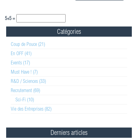
5+5 =
Catégories
Coup de Pouce (21)
En OFF (41)
Events (17)
Must Have ! (7)
R&D / Sciences (33)
Recrutement (69)
Sci-Fi (10)
Vie des Entreprises (82)
Derniers articles