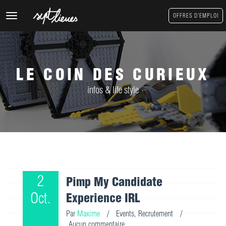
Toggle
OFFRES D'EMPLOI
navigation
LE COIN DES CURIEUX
infos & life style
2
Pimp My Candidate
Oct.
Experience IRL
Par
Maxime
/
Events
,
Recrutement
/
Aucun commentaire