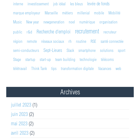
levée de fonds
interne
investissement
job idéal
les bleus
marque employeur
Marseille
métiers
millenial
mobile
Mobilité
Music
New year
newgeneration
noel
numérique
organisation
recrutement
Recherche d'emploi
public
r&d
recruteur
région
remote
réseaux sociaux
rh
routine
RSE
santé connectée
Sept-Lieues
semi-conducteurs
Slack
smartphone
solutions
sport
Stage
startup
start-up
team building
technologie
télécoms
télétravail
Think Tank
tips
transformation digitale
Vacances
web
Archives
juillet 2023
(1)
juin 2023
(2)
mai 2023
(2)
avril 2023
(2)