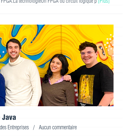
les FPGA.La technologieUn FPGA ou circuit logique p
[Plus]
 Java
 des Entreprises
/
Aucun commentaire