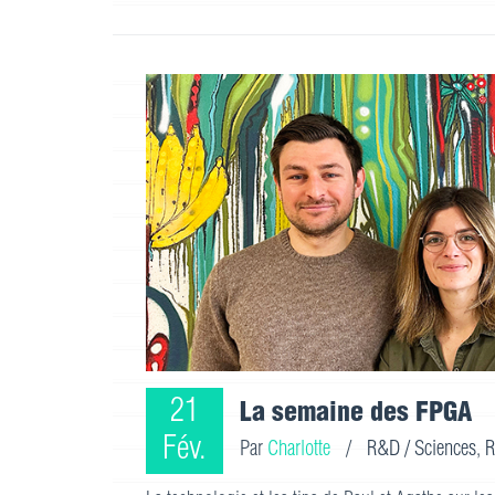
21
La semaine des FPGA
Fév.
Par
Charlotte
/
R&D / Sciences
,
R