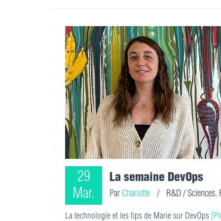
29
La semaine DevOps
Mar.
Par
Charlotte
/
R&D / Sciences
,
La technologie et les tips de Marie sur DevOps
[Pl