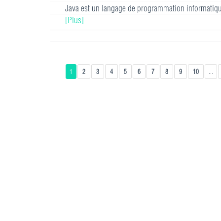
Java est un langage de programmation informatiqu
[Plus]
1
2
3
4
5
6
7
8
9
10
...