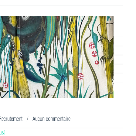
Recrutement
/
Aucun commentaire
us]