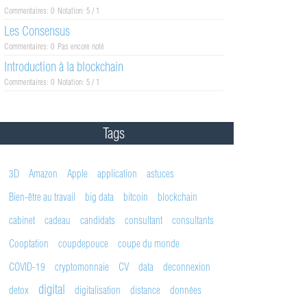
Commentaires: 0
Notation: 5 / 1
Les Consensus
Commentaires: 0
Pas encore noté
Introduction à la blockchain
Commentaires: 0
Notation: 5 / 1
Tags
3D
Amazon
Apple
application
astuces
Bien-être au travail
big data
bitcoin
blockchain
cabinet
cadeau
candidats
consultant
consultants
Cooptation
coupdepouce
coupe du monde
COVID-19
cryptomonnaie
CV
data
deconnexion
digital
detox
digitalisation
distance
données