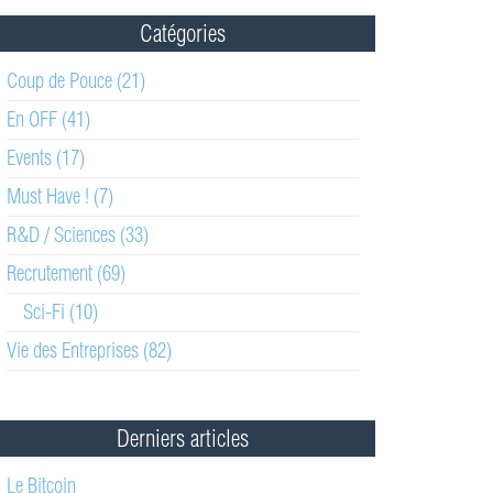
Catégories
Coup de Pouce (21)
En OFF (41)
Events (17)
Must Have ! (7)
R&D / Sciences (33)
Recrutement (69)
Sci-Fi (10)
Vie des Entreprises (82)
Derniers articles
Le Bitcoin