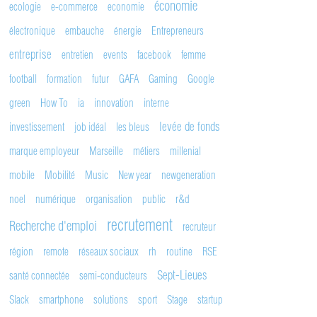
économie
ecologie
e-commerce
economie
électronique
embauche
énergie
Entrepreneurs
entreprise
entretien
events
facebook
femme
football
formation
futur
GAFA
Gaming
Google
green
How To
ia
innovation
interne
levée de fonds
investissement
job idéal
les bleus
marque employeur
Marseille
métiers
millenial
mobile
Mobilité
Music
New year
newgeneration
noel
numérique
organisation
public
r&d
recrutement
Recherche d'emploi
recruteur
région
remote
réseaux sociaux
rh
routine
RSE
Sept-Lieues
santé connectée
semi-conducteurs
Slack
smartphone
solutions
sport
Stage
startup