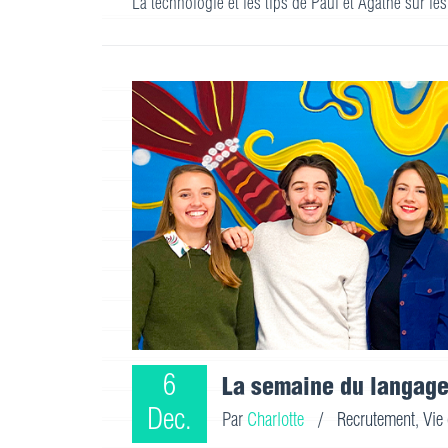
La technologie et les tips de Paul et Agathe sur 
6
La semaine du langage
Dec.
Par
Charlotte
/
Recrutement
,
Vie