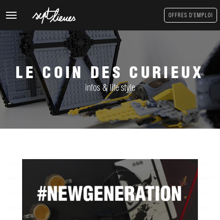
Toggle
OFFRES D'EMPLOI
navigation
LE COIN DES CURIEUX
infos & life style