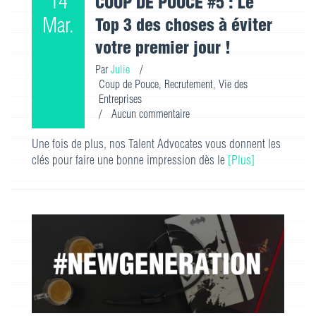
14
COUP DE POUCE #5 : Le
Mar.
Top 3 des choses à éviter
votre premier jour !
Par
Julie
/
Coup de Pouce
,
Recrutement
,
Vie des
Entreprises
/
Aucun commentaire
Une fois de plus, nos Talent Advocates vous donnent les
clés pour faire une bonne impression dès le
[Plus]