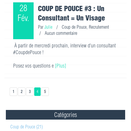
28
COUP DE POUCE #3 : Un
Fév.
Consultant = Un Visage
Par
Julie
/
Coup de Pouce
,
Recrutement
/
Aucun commentaire
À partir de mercredi prochain, interview d'un consultant
#CoupdePouce !
Posez vos questions e
[Plus]
1
2
3
4
5
Catégories
Coup de Pouce (21)