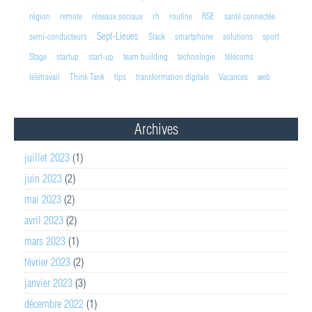
région
remote
réseaux sociaux
rh
routine
RSE
santé connectée
Sept-Lieues
semi-conducteurs
Slack
smartphone
solutions
sport
Stage
startup
start-up
team building
technologie
télécoms
télétravail
Think Tank
tips
transformation digitale
Vacances
web
Archives
juillet 2023
(1)
juin 2023
(2)
mai 2023
(2)
avril 2023
(2)
mars 2023
(1)
février 2023
(2)
janvier 2023
(3)
décembre 2022
(1)