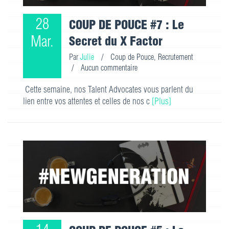
28
COUP DE POUCE #7 : Le
Mar.
Secret du X Factor
Par
Julie
/
Coup de Pouce
,
Recrutement
/
Aucun commentaire
Cette semaine, nos Talent Advocates vous parlent du
lien entre vos attentes et celles de nos c
[Plus]