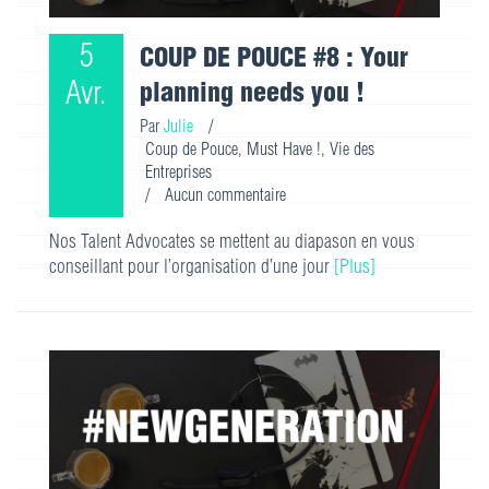
5
COUP DE POUCE #8 : Your
Avr.
planning needs you !
Par
Julie
/
Coup de Pouce
,
Must Have !
,
Vie des
Entreprises
/
Aucun commentaire
Nos Talent Advocates se mettent au diapason en vous
conseillant pour l’organisation d’une jour
[Plus]