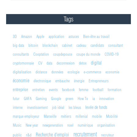
Tags
3D
Amazon
Apple
application
astuces
Bien-être au travail
big data
bitcoin
blockchain
cabinet
cadeau
candidats
consultant
consultants
Cooptation
coupdepouce
coupe du monde
COVID-19
digital
cryptomonnaie
CV
data
deconnexion
detox
digitalisation
distance
données
ecologie
e-commerce
economie
économie
électronique
embauche
énergie
Entrepreneurs
entreprise
entretien
events
facebook
femme
football
formation
futur
GAFA
Gaming
Google
green
How To
ia
innovation
levée de fonds
interne
investissement
job idéal
les bleus
marque employeur
Marseille
métiers
millenial
mobile
Mobilité
Music
New year
newgeneration
noel
numérique
organisation
recrutement
Recherche d'emploi
public
r&d
recruteur