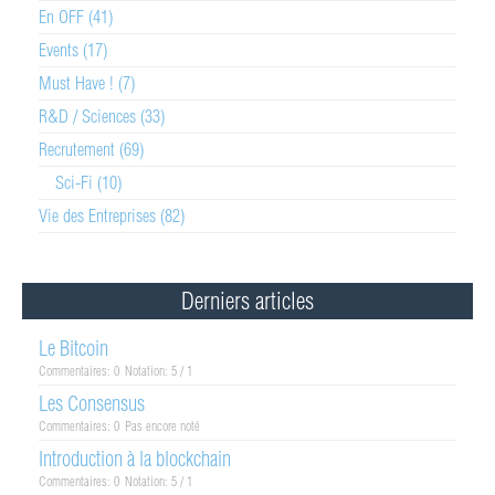
En OFF (41)
Events (17)
Must Have ! (7)
R&D / Sciences (33)
Recrutement (69)
Sci-Fi (10)
Vie des Entreprises (82)
Derniers articles
Le Bitcoin
Commentaires: 0
Notation: 5 / 1
Les Consensus
Commentaires: 0
Pas encore noté
Introduction à la blockchain
Commentaires: 0
Notation: 5 / 1