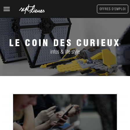
Toggle
OFFRES D'EMPLOI
navigation
LE COIN DES CURIEUX
infos & life style