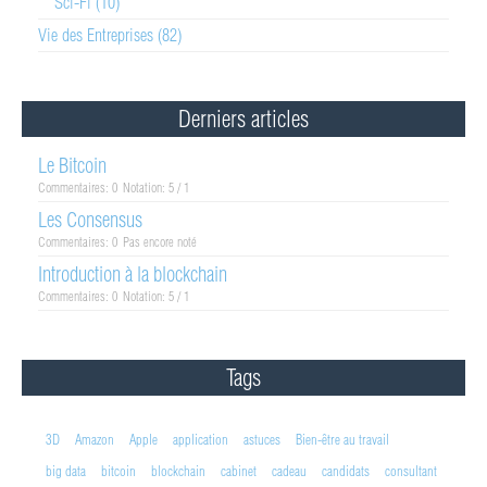
Sci-Fi (10)
Vie des Entreprises (82)
Derniers articles
Le Bitcoin
Commentaires: 0
Notation: 5 / 1
Les Consensus
Commentaires: 0
Pas encore noté
Introduction à la blockchain
Commentaires: 0
Notation: 5 / 1
Tags
3D
Amazon
Apple
application
astuces
Bien-être au travail
big data
bitcoin
blockchain
cabinet
cadeau
candidats
consultant