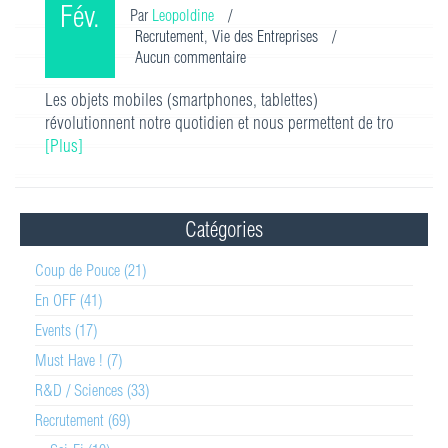
Fév.
Par
Leopoldine
/
Recrutement
,
Vie des Entreprises
/
Aucun commentaire
Les objets mobiles (smartphones, tablettes)
révolutionnent notre quotidien et nous permettent de tro
[Plus]
Catégories
Coup de Pouce (21)
En OFF (41)
Events (17)
Must Have ! (7)
R&D / Sciences (33)
Recrutement (69)