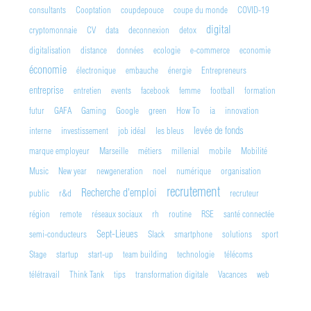
consultants
Cooptation
coupdepouce
coupe du monde
COVID-19
digital
cryptomonnaie
CV
data
deconnexion
detox
digitalisation
distance
données
ecologie
e-commerce
economie
économie
électronique
embauche
énergie
Entrepreneurs
entreprise
entretien
events
facebook
femme
football
formation
futur
GAFA
Gaming
Google
green
How To
ia
innovation
levée de fonds
interne
investissement
job idéal
les bleus
marque employeur
Marseille
métiers
millenial
mobile
Mobilité
Music
New year
newgeneration
noel
numérique
organisation
recrutement
Recherche d'emploi
public
r&d
recruteur
région
remote
réseaux sociaux
rh
routine
RSE
santé connectée
Sept-Lieues
semi-conducteurs
Slack
smartphone
solutions
sport
Stage
startup
start-up
team building
technologie
télécoms
télétravail
Think Tank
tips
transformation digitale
Vacances
web