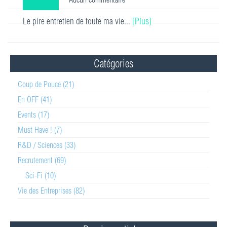
Le pire entretien de toute ma vie...
[Plus]
Catégories
Coup de Pouce (21)
En OFF (41)
Events (17)
Must Have ! (7)
R&D / Sciences (33)
Recrutement (69)
Sci-Fi (10)
Vie des Entreprises (82)