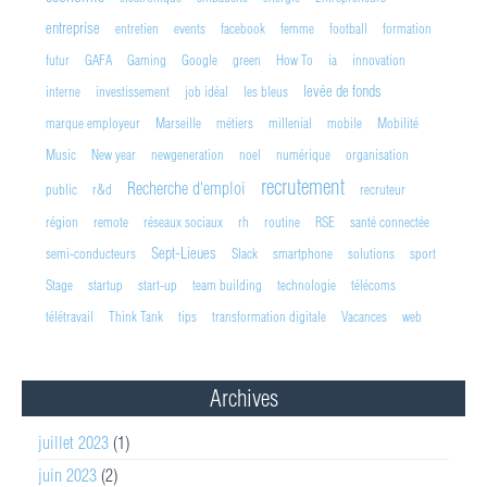
entreprise
entretien
events
facebook
femme
football
formation
futur
GAFA
Gaming
Google
green
How To
ia
innovation
levée de fonds
interne
investissement
job idéal
les bleus
marque employeur
Marseille
métiers
millenial
mobile
Mobilité
Music
New year
newgeneration
noel
numérique
organisation
recrutement
Recherche d'emploi
public
r&d
recruteur
région
remote
réseaux sociaux
rh
routine
RSE
santé connectée
Sept-Lieues
semi-conducteurs
Slack
smartphone
solutions
sport
Stage
startup
start-up
team building
technologie
télécoms
télétravail
Think Tank
tips
transformation digitale
Vacances
web
Archives
juillet 2023
(1)
juin 2023
(2)