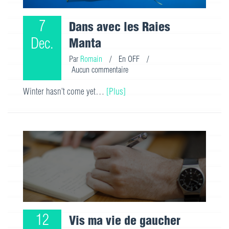
7
Dans avec les Raies
Dec.
Manta
Par
Romain
/
En OFF
/
Aucun commentaire
Winter hasn’t come yet…
[Plus]
12
Vis ma vie de gaucher