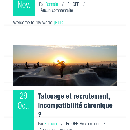
Nov.
Par
Romain
/
En OFF
/
Aucun commentaire
Welcome to my world
[Plus]
29
Tatouage et recrutement,
Oct.
incompatibilité chronique
?
Par
Romain
/
En OFF
,
Recrutement
/
Aucun commentaire