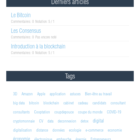
Derniers articles
Le Bitcoin
Commentaires: 0
Notation: 5 / 1
Les Consensus
Commentaires: 0
Pas encore noté
Introduction à la blockchain
Commentaires: 0
Notation: 5 / 1
Tags
3D
Amazon
Apple
application
astuces
Bien-être au travail
big data
bitcoin
blockchain
cabinet
cadeau
candidats
consultant
consultants
Cooptation
coupdepouce
coupe du monde
COVID-19
digital
cryptomonnaie
CV
data
deconnexion
detox
digitalisation
distance
données
ecologie
e-commerce
economie
économie
électronique
embauche
énergie
Entrepreneurs