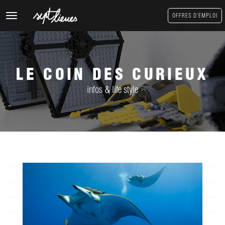
Toggle
OFFRES D'EMPLOI
navigation
LE COIN DES CURIEUX
infos & life style