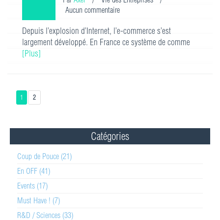
Aucun commentaire
Depuis l’explosion d’Internet, l’e-commerce s’est
largement développé. En France ce système de comme
[Plus]
1
2
Catégories
Coup de Pouce (21)
En OFF (41)
Events (17)
Must Have ! (7)
R&D / Sciences (33)