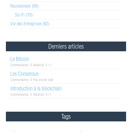
Recrutement (69)
Sci-Fi (10)
Vie des Entreprises (82)
Derniers articles
Le Bitcoin
Commentaires: 0
Notation: 5 / 1
Les Consensus
Commentaires: 0
Pas encore noté
Introduction à la blockchain
Commentaires: 0
Notation: 5 / 1
Tags