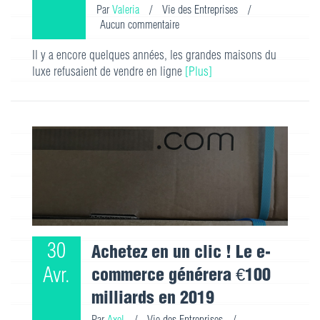
Par
Valeria
/
Vie des Entreprises
/
Aucun commentaire
Il y a encore quelques années, les grandes maisons du
luxe refusaient de vendre en ligne
[Plus]
30
Achetez en un clic ! Le e-
Avr.
commerce générera €100
milliards en 2019
Par
Axel
/
Vie des Entreprises
/