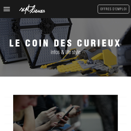
Toggle
OFFRES D'EMPLOI
navigation
LE COIN DES CURIEUX
infos & life style