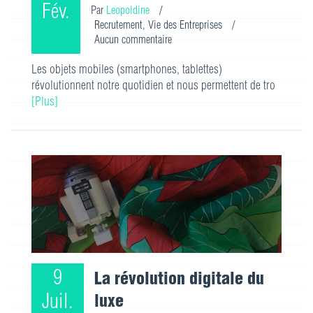
Fév.
Par
Leopoldine
/
Recrutement
,
Vie des Entreprises
/
Aucun commentaire
Les objets mobiles (smartphones, tablettes)
révolutionnent notre quotidien et nous permettent de tro
[Plus]
9
La révolution digitale du
Juil.
luxe