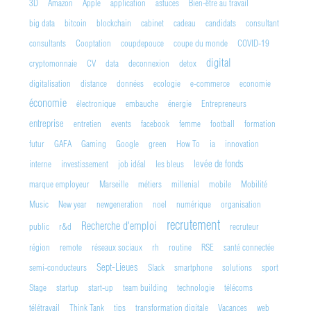
3D
Amazon
Apple
application
astuces
Bien-être au travail
big data
bitcoin
blockchain
cabinet
cadeau
candidats
consultant
consultants
Cooptation
coupdepouce
coupe du monde
COVID-19
digital
cryptomonnaie
CV
data
deconnexion
detox
digitalisation
distance
données
ecologie
e-commerce
economie
économie
électronique
embauche
énergie
Entrepreneurs
entreprise
entretien
events
facebook
femme
football
formation
futur
GAFA
Gaming
Google
green
How To
ia
innovation
levée de fonds
interne
investissement
job idéal
les bleus
marque employeur
Marseille
métiers
millenial
mobile
Mobilité
Music
New year
newgeneration
noel
numérique
organisation
recrutement
Recherche d'emploi
public
r&d
recruteur
région
remote
réseaux sociaux
rh
routine
RSE
santé connectée
Sept-Lieues
semi-conducteurs
Slack
smartphone
solutions
sport
Stage
startup
start-up
team building
technologie
télécoms
télétravail
Think Tank
tips
transformation digitale
Vacances
web