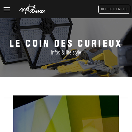
Toggle
OFFRES D'EMPLOI
navigation
LE COIN DES CURIEUX
infos & life style