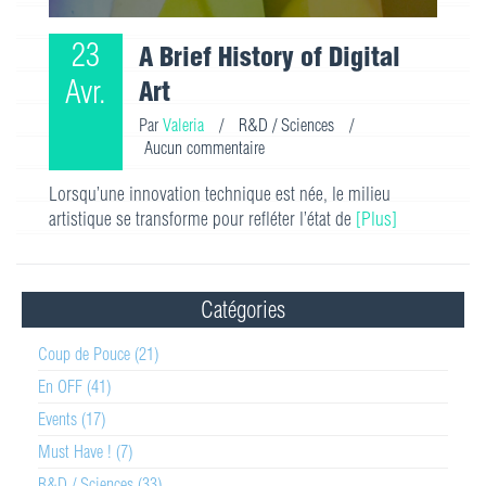
23
A Brief History of Digital
Avr.
Art
Par
Valeria
/
R&D / Sciences
/
Aucun commentaire
Lorsqu’une innovation technique est née, le milieu
artistique se transforme pour refléter l’état de
[Plus]
Catégories
Coup de Pouce (21)
En OFF (41)
Events (17)
Must Have ! (7)
R&D / Sciences (33)