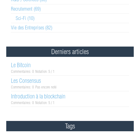
Recrutement (69)
Sci-Fi (10)
Vie des Entreprises (82)
Derniers articles
Le Bitcoin
Commentaires: 0
Notation: 5 / 1
Les Consensus
Commentaires: 0
Pas encore noté
Introduction à la blockchain
Commentaires: 0
Notation: 5 / 1
Tags