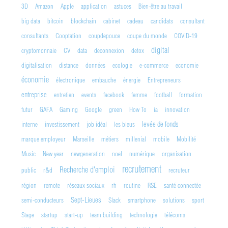
3D
Amazon
Apple
application
astuces
Bien-être au travail
big data
bitcoin
blockchain
cabinet
cadeau
candidats
consultant
consultants
Cooptation
coupdepouce
coupe du monde
COVID-19
digital
cryptomonnaie
CV
data
deconnexion
detox
digitalisation
distance
données
ecologie
e-commerce
economie
économie
électronique
embauche
énergie
Entrepreneurs
entreprise
entretien
events
facebook
femme
football
formation
futur
GAFA
Gaming
Google
green
How To
ia
innovation
levée de fonds
interne
investissement
job idéal
les bleus
marque employeur
Marseille
métiers
millenial
mobile
Mobilité
Music
New year
newgeneration
noel
numérique
organisation
recrutement
Recherche d'emploi
public
r&d
recruteur
région
remote
réseaux sociaux
rh
routine
RSE
santé connectée
Sept-Lieues
semi-conducteurs
Slack
smartphone
solutions
sport
Stage
startup
start-up
team building
technologie
télécoms