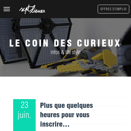
Toggle
OFFRES D'EMPLOI
navigation
LE COIN DES CURIEUX
infos & life style
23
Plus que quelques
juin.
heures pour vous
inscrire...