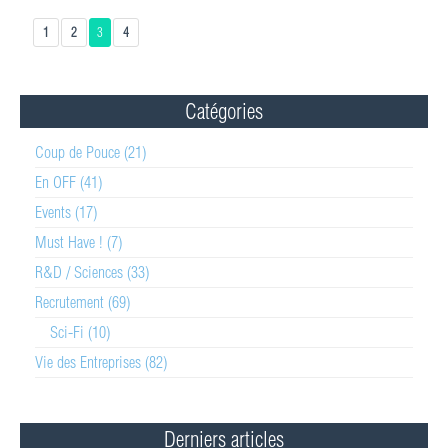
1
2
3
4
Catégories
Coup de Pouce (21)
En OFF (41)
Events (17)
Must Have ! (7)
R&D / Sciences (33)
Recrutement (69)
Sci-Fi (10)
Vie des Entreprises (82)
Derniers articles