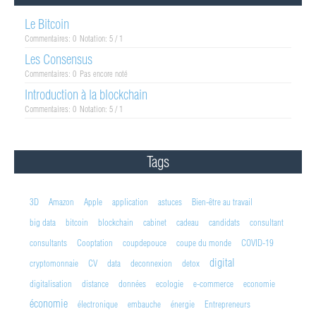
Le Bitcoin
Commentaires: 0
Notation: 5 / 1
Les Consensus
Commentaires: 0
Pas encore noté
Introduction à la blockchain
Commentaires: 0
Notation: 5 / 1
Tags
3D
Amazon
Apple
application
astuces
Bien-être au travail
big data
bitcoin
blockchain
cabinet
cadeau
candidats
consultant
consultants
Cooptation
coupdepouce
coupe du monde
COVID-19
digital
cryptomonnaie
CV
data
deconnexion
detox
digitalisation
distance
données
ecologie
e-commerce
economie
économie
électronique
embauche
énergie
Entrepreneurs