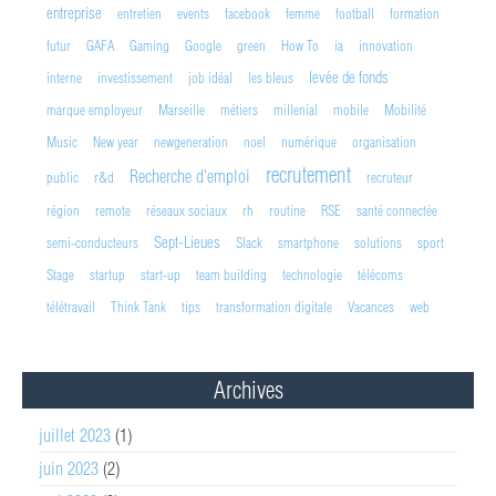
entreprise
entretien
events
facebook
femme
football
formation
futur
GAFA
Gaming
Google
green
How To
ia
innovation
levée de fonds
interne
investissement
job idéal
les bleus
marque employeur
Marseille
métiers
millenial
mobile
Mobilité
Music
New year
newgeneration
noel
numérique
organisation
recrutement
Recherche d'emploi
public
r&d
recruteur
région
remote
réseaux sociaux
rh
routine
RSE
santé connectée
Sept-Lieues
semi-conducteurs
Slack
smartphone
solutions
sport
Stage
startup
start-up
team building
technologie
télécoms
télétravail
Think Tank
tips
transformation digitale
Vacances
web
Archives
juillet 2023
(1)
juin 2023
(2)